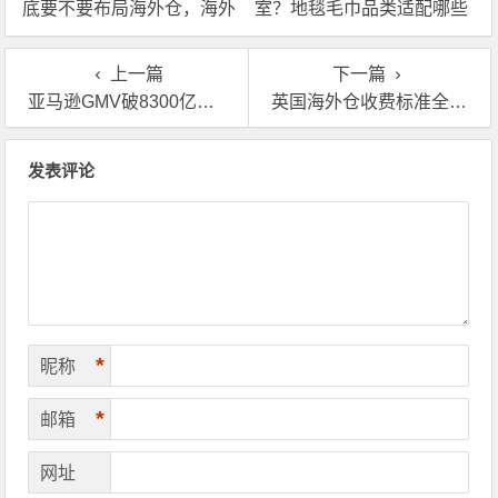
底要不要布局海外仓，海外
室？地毯毛巾品类适配哪些
仓优势分析！
海外仓服务？
上一篇
下一篇
亚马逊GMV破8300亿！教你怎么用欧美海外仓管理FBA库存
英国海外仓收费标准全解析，这样用真能省钱！
文章导航
发表评论
*
昵称
*
邮箱
网址