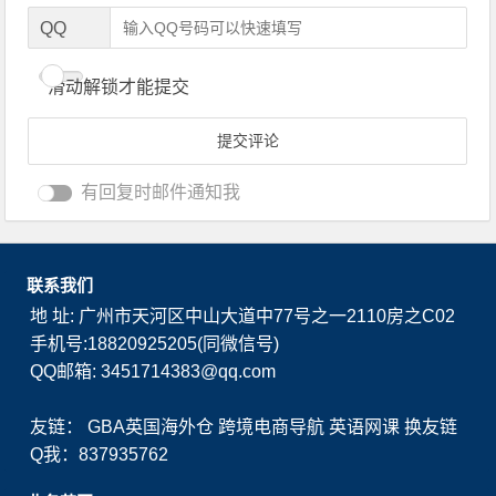
QQ
滑动解锁才能提交
有回复时邮件通知我
联系我们
地 址: 广州市天河区中山大道中77号之一2110房之C02
手机号:18820925205(同微信号)
QQ邮箱: 3451714383@qq.com
友链：
GBA英国海外仓
跨境电商导航
英语网课
换友链
Q我：837935762