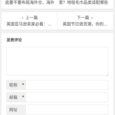
底要不要布局海外仓，海外
室？地毯毛巾品类适配哪些
仓优势分析！
海外仓服务？
上一篇
下一篇
英国亚马逊卖家必看：解析海外仓核心费用，如何把钱花在刀刃上？
英国节日退货潮，你的海外仓退换货方案准备好了吗？
文章导航
发表评论
*
昵称
*
邮箱
网址