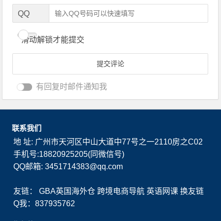
QQ
滑动解锁才能提交
有回复时邮件通知我
联系我们
地 址: 广州市天河区中山大道中77号之一2110房之C02
手机号:18820925205(同微信号)
QQ邮箱: 3451714383@qq.com
友链：
GBA英国海外仓
跨境电商导航
英语网课
换友链
Q我：837935762