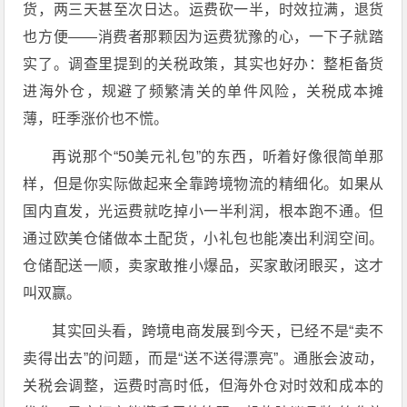
货，两三天甚至次日达。运费砍一半，时效拉满，退货
也方便——消费者那颗因为运费犹豫的心，一下子就踏
实了。调查里提到的关税政策，其实也好办：整柜备货
进海外仓，规避了频繁清关的单件风险，关税成本摊
薄，旺季涨价也不慌。
再说那个“50美元礼包”的东西，听着好像很简单那
样，但是你实际做起来全靠跨境物流的精细化。如果从
国内直发，光运费就吃掉小一半利润，根本跑不通。但
通过欧美仓储做本土配货，小礼包也能凑出利润空间。
仓储配送一顺，卖家敢推小爆品，买家敢闭眼买，这才
叫双赢。
其实回头看，跨境电商发展到今天，已经不是“卖不
卖得出去”的问题，而是“送不送得漂亮”。通胀会波动，
关税会调整，运费时高时低，但海外仓对时效和成本的