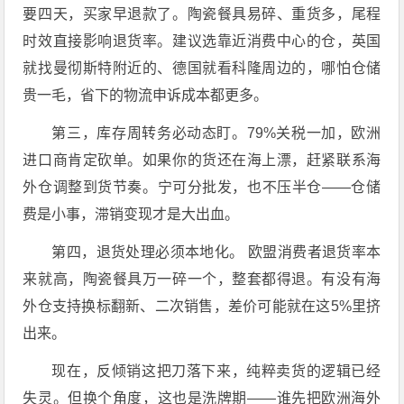
要四天，买家早退款了。陶瓷餐具易碎、重货多，尾程
时效直接影响退货率。建议选靠近消费中心的仓，英国
就找曼彻斯特附近的、德国就看科隆周边的，哪怕仓储
贵一毛，省下的物流申诉成本都更多。
第三，库存周转务必动态盯。79%关税一加，欧洲
进口商肯定砍单。如果你的货还在海上漂，赶紧联系海
外仓调整到货节奏。宁可分批发，也不压半仓——仓储
费是小事，滞销变现才是大出血。
第四，退货处理必须本地化。 欧盟消费者退货率本
来就高，陶瓷餐具万一碎一个，整套都得退。有没有海
外仓支持换标翻新、二次销售，差价可能就在这5%里挤
出来。
现在，反倾销这把刀落下来，纯粹卖货的逻辑已经
失灵。但换个角度，这也是洗牌期——谁先把欧洲海外