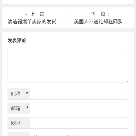
的？
上一篇
下一篇
清洁器爆单卖家的发货模式？当然是欧美海外仓一件代发！
美国人不送礼却狂网购？欧美海外仓成了卖家的“省钱密码”
文章导航
发表评论
*
昵称
*
邮箱
网址