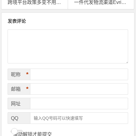
跨境平台政策多变不用慌，TikTok欧洲海外仓助你稳赢
一件代发物流渠道Evri投递升级，英国海外仓躺赢？
文章导航
发表评论
*
昵称
*
邮箱
网址
QQ
滑动解锁才能提交