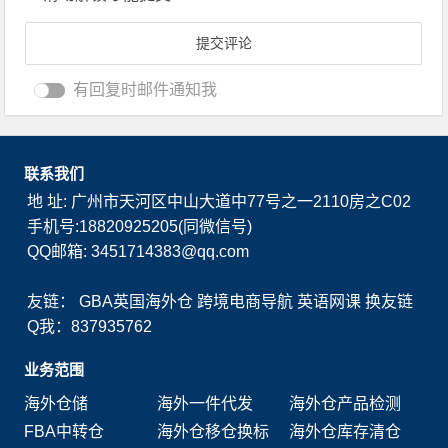
有回复时邮件通知我
联系我们
地 址: 广州市天河区中山大道中77号之一2110房之C02
手机号:18820925205(同微信号)
QQ邮箱: 3451714383@qq.com
友链：
GBA英国海外仓
跨境电商导航
英语网课
换友链
Q我：837935762
业务范围
海外仓储
海外一件代发
海外仓产品检测
FBA中转仓
海外仓移仓换标
海外仓库存清仓