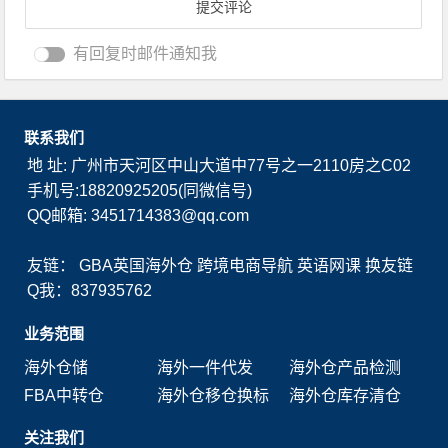
有回复时邮件通知我
联系我们
地 址: 广州市天河区中山大道中77号之一2110房之C02
手机号:18820925205(同微信号)
QQ邮箱: 3451714383@qq.com
友链：
GBA英国海外仓
跨境电商导航
英语网课
换友链
Q我：837935762
业务范围
海外仓储
海外一件代发
海外仓产品检测
FBA中转仓
海外仓移仓换标
海外仓库存清仓
关注我们