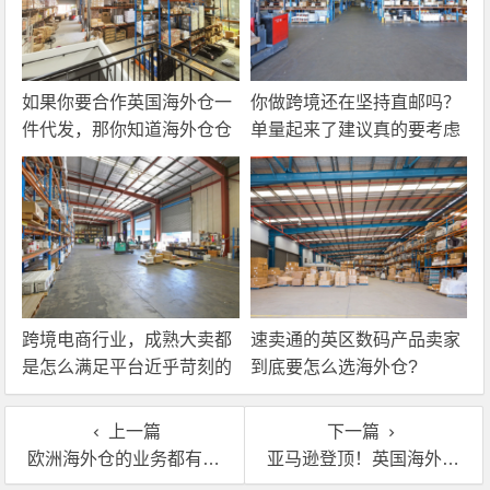
如果你要合作英国海外仓一
你做跨境还在坚持直邮吗？
件代发，那你知道海外仓仓
单量起来了建议真的要考虑
储费应该怎么算吗？
一下海外仓一件代发
跨境电商行业，成熟大卖都
速卖通的英区数码产品卖家
是怎么满足平台近乎苛刻的
到底要怎么选海外仓?
物流时效要求的？
上一篇
下一篇
欧洲海外仓的业务都有哪些？能帮到跨境卖家什么忙？
亚马逊登顶！英国海外仓成英区卖家破局关键