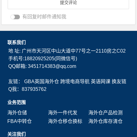
有回复时邮件通知我
联系我们
地 址: 广州市天河区中山大道中77号之一2110房之C02
手机号:18820925205(同微信号)
QQ邮箱: 3451714383@qq.com
友链：
GBA英国海外仓
跨境电商导航
英语网课
换友链
Q我：837935762
业务范围
海外仓储
海外一件代发
海外仓产品检测
FBA中转仓
海外仓移仓换标
海外仓库存清仓
关注我们