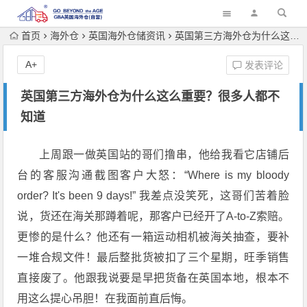
首页
海外仓
英国海外仓储资讯
英国第三方海外仓为什么这么重要？很多人都不知道
A+
发表评论
英国第三方海外仓为什么这么重要？很多人都不
知道
上周跟一做英国站的哥们撸串，他给我看它店铺后
台的客服沟通截图客户大怒：“Where is my bloody
order? It's been 9 days!” 我差点没笑死，这哥们苦着脸
说，货还在海关那蹲着呢，那客户已经开了A-to-Z索赔。
更惨的是什么？他还有一箱运动相机被海关抽查，要补
一堆合规文件！最后整批货被扣了三个星期，旺季销售
直接废了。他跟我说要是早把货备在英国本地，根本不
用这么提心吊胆！在我面前直后悔。