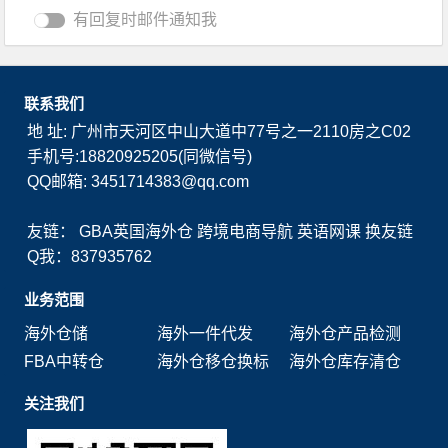
有回复时邮件通知我
联系我们
地 址: 广州市天河区中山大道中77号之一2110房之C02
手机号:18820925205(同微信号)
QQ邮箱: 3451714383@qq.com
友链：
GBA英国海外仓
跨境电商导航
英语网课
换友链
Q我：837935762
业务范围
海外仓储
海外一件代发
海外仓产品检测
FBA中转仓
海外仓移仓换标
海外仓库存清仓
关注我们