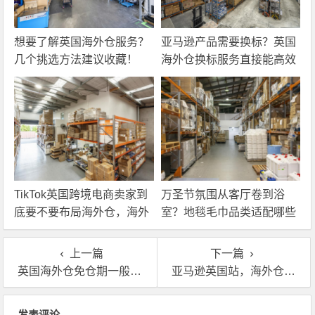
想要了解英国海外仓服务？
亚马逊产品需要换标？英国
几个挑选方法建议收藏！
海外仓换标服务直接能高效
解决！
TikTok英国跨境电商卖家到
万圣节氛围从客厅卷到浴
底要不要布局海外仓，海外
室？地毯毛巾品类适配哪些
仓优势分析！
海外仓服务？
上一篇
下一篇
英国海外仓免仓期一般多久啊？仓储费怎么算呢？
亚马逊英国站，海外仓中转收费标准给你说清楚了
文章导航
发表评论