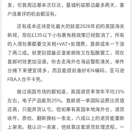
发，伦敦周边基本次日达，曼城利兹那边最多两天，客
户连差评的机会都没有。
还有成本这块变化最大的就是2026年初的英国海关
新规，现在£135以下小包裹免税政策已经取消了，所有
的入境包裹都要交关税+VAT+处理费，直邮成本一下涨
了两三成。就更别提最近皇家邮政又在酝酿罢工，现在
直邮时效更加没谱。你去走海外仓海运整柜清关，单件
分摊下来便宜得多，而且能提前备好IEN编码，亚马逊
FBA入仓不卡壳。
做过英国市场的都知道，英国退货率常年平均15%
左右，电子产品能到25%。直邮退一单国际运费比货值
还高，只能弃货认亏。但如果有英国本地海外仓，退货
收件、质检、翻新换标一条龙，六成以上的退货能重新
上架卖。我认识一卖家，他就靠这套退货处理流程，一