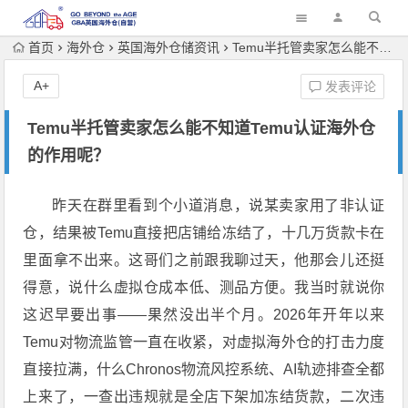
首页
海外仓
英国海外仓储资讯
Temu半托管卖家怎么能不知道Temu认证海外仓的作用呢？
A+
发表评论
Temu半托管卖家怎么能不知道Temu认证海外仓
的作用呢？
昨天在群里看到个小道消息，说某卖家用了非认证
仓，结果被Temu直接把店铺给冻结了，十几万货款卡在
里面拿不出来。这哥们之前跟我聊过天，他那会儿还挺
得意，说什么虚拟仓成本低、测品方便。我当时就说你
这迟早要出事——果然没出半个月。2026年开年以来
Temu对物流监管一直在收紧，对虚拟海外仓的打击力度
直接拉满，什么Chronos物流风控系统、AI轨迹排查全都
上来了，一查出违规就是全店下架加冻结货款，二次违