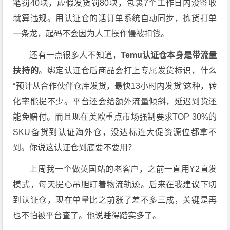
笔罚40块，虚假发货罚80块，包裹7个工作日内没签收
就算违规。用认证仓的话订单系统自动同步，拣货打单
一条龙，起码不会因为人工操作慢被扣钱。
还有一点很多人不知道，
Temu认证仓本身是带流量
扶持的
。绑定认证仓后商品会打上专属发货标识，什么
“预计从合作伙伴仓库发货，最快13小时内发货”这种，转
化率能提不少。平台还会给额外流量倾斜，延迟到货还
能免赔付。而且现在美欧重点市场强制要求TOP 30%的
SKU备货到认证海外仓，没达标连大促资源位都拿不
到。你说这认证仓到底要不要用？
上周我一个做英国站的老客户，之前一直用Y2直发
模式，每天提心吊胆盯着物流轨迹。后来在我建议下切
到认证仓，现在单量比之前涨了差不多三成，关键是再
也不怕被平台查了。他说睡得踏实多了。