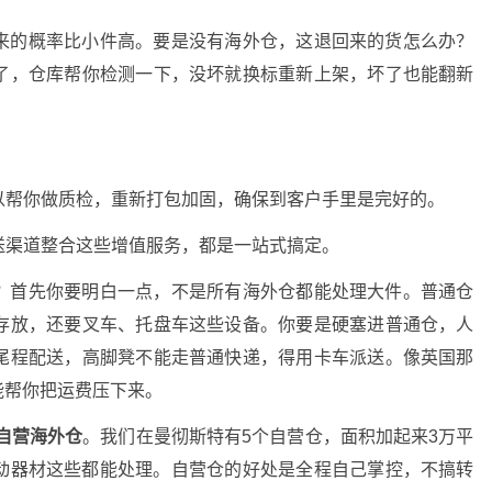
来的概率比小件高。要是没有海外仓，这退回来的货怎么办？
了，仓库帮你检测一下，没坏就换标重新上架，坏了也能翻新
以帮你做质检，重新打包加固，确保到客户手里是完好的。
送渠道整合这些增值服务，都是一站式搞定。
？首先你要明白一点，不是所有海外仓都能处理大件。普通仓
存放，还要叉车、托盘车这些设备。你要是硬塞进普通仓，人
尾程配送，高脚凳不能走普通快递，得用卡车派送。像英国那
，能帮你把运费压下来。
国自营海外仓
。我们在曼彻斯特有5个自营仓，面积加起来3万平
动器材这些都能处理。自营仓的好处是全程自己掌控，不搞转