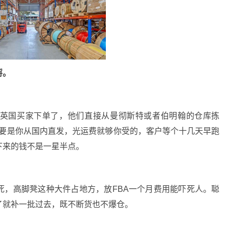
捋。
英国买家下单了，他们直接从曼彻斯特或者伯明翰的仓库拣
。要是你从国内直发，光运费就够你受的，客户等个十几天早跑
下来的钱不是一星半点。
死，高脚凳这种大件占地方，放FBA一个月费用能吓死人。聪
了就补一批过去，既不断货也不爆仓。