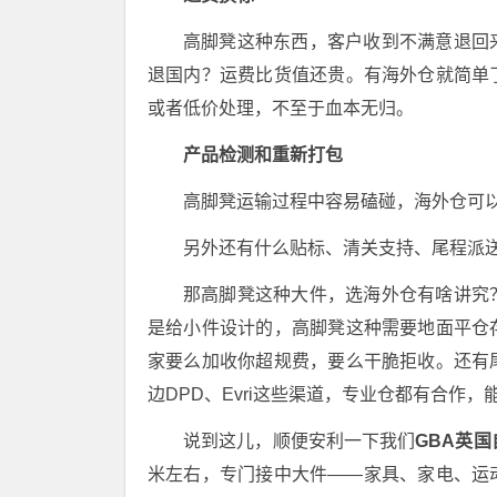
高脚凳这种东西，客户收到不满意退回
退国内？运费比货值还贵。有海外仓就简单
或者低价处理，不至于血本无归。
产品检测和重新打包
高脚凳运输过程中容易磕碰，海外仓可
另外还有什么贴标、清关支持、尾程派
那高脚凳这种大件，选海外仓有啥讲究
是给小件设计的，高脚凳这种需要地面平仓
家要么加收你超规费，要么干脆拒收。还有
边DPD、Evri这些渠道，专业仓都有合作
说到这儿，顺便安利一下我们
GBA英
米左右，专门接中大件——家具、家电、运