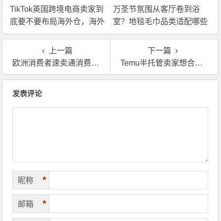
TikTok英国跨境电商卖家到
万圣节氛围从客厅卷到浴
底要不要布局海外仓，海外
室？地毯毛巾品类适配哪些
仓优势分析！
海外仓服务？
上一篇
下一篇
欧洲消费者速卖通消费庞大，英区卖家如何利用英国海外仓抢占市场？
Temu半托管卖家想合作认证英国海外仓一件代发？
文章导航
发表评论
*
昵称
*
邮箱