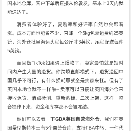
国本地仓库，客户下单后直接从伦敦发，基本上3天内就
能送达了。
消费者体验好了，复购率和好评率自然也会跟着
涨。成本方面也能省不少，直邮一个5kg包裹运费约25英
镑，海外仓批量海运头程每公斤才3英镑，尾程配送每件
5英镑。
而且做TikTok如果遇上爆款了，卖家最怕就是短时
间内产生大量的退货。你跨境直邮模式下，退货退回中
国几乎不可行，有什么损耗那就全是卖家来扛。但有了
英国本地仓就不一样啦~ 卖家可以直接让英国海外仓来
接收退货、清点检测、重新贴标、二次上架，这样一整
套操作下来，资金和库存都不会被冻结。
你们可以去看一下
GBA英国自营海外仓
，我们在英
国曼彻斯特本土有5个自营仓库，支持FBA中转、一件代