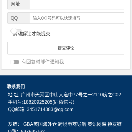
网址
QQ
滑动解锁才能提交
有回复时邮件通知我
联系我们
地 址: 广州市天河区中山大道中77号之一2110房之C02
手机号:18820925205(同微信号)
QQ邮箱: 3451714383@qq.com
友链：
GBA英国海外仓
跨境电商导航
英语网课
换友链
Q我：837935762