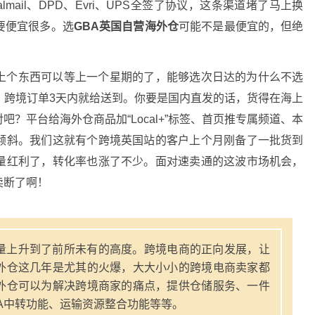
mail、DPD、Evri、UPS全签了协议，这条渠道堵了马上换
要便宜很多。选
GBA英国自营海外仓
可能不是最便宜的，但绝
上个东西可以等上一个星期的了，能够选次日达的为什么不选
，跨境订单3天内就给送到。你要是国内直发的话，货得在海上
？平台给海外仓商品加“Local+”标签、首页推专属频道、本
倾斜。我们这就有个跨境英国站的客户上个月刚备了一批货到
量红利了，转化率也涨了不少。面对速卖通的这波市场机会，
卖断了啊！
量上升到了前所未有的高度。跨境电商的正向发展，让
外仓这几年是尤其的火爆，大大小小的跨境电商卖家都
外仓可以为解决跨境商家的痛点，提供仓储服务、一件
A中转功能、运输资源整合功能等等。