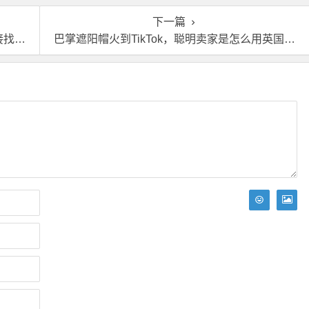
下一篇
外仓
巴掌遮阳帽火到TikTok，聪明卖家是怎么用英国海外仓出海英国的？