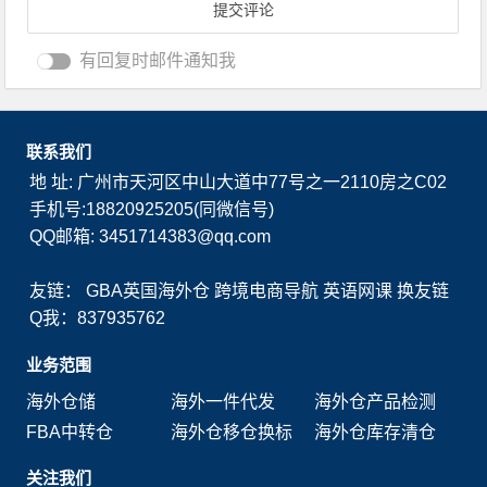
有回复时邮件通知我
联系我们
地 址: 广州市天河区中山大道中77号之一2110房之C02
手机号:18820925205(同微信号)
QQ邮箱: 3451714383@qq.com
友链：
GBA英国海外仓
跨境电商导航
英语网课
换友链
Q我：837935762
业务范围
海外仓储
海外一件代发
海外仓产品检测
FBA中转仓
海外仓移仓换标
海外仓库存清仓
关注我们