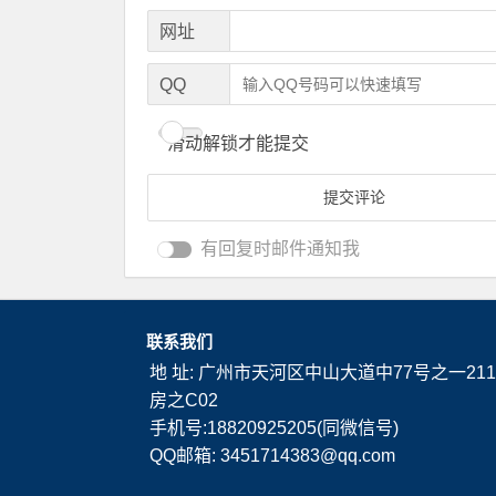
网址
QQ
滑动解锁才能提交
有回复时邮件通知我
联系我们
地 址: 广州市天河区中山大道中77号之一211
房之C02
手机号:18820925205(同微信号)
QQ邮箱: 3451714383@qq.com