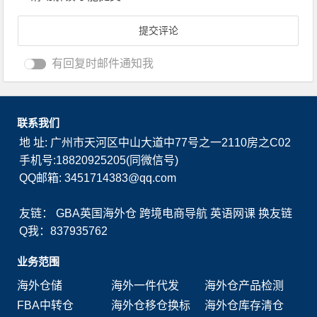
有回复时邮件通知我
联系我们
地 址: 广州市天河区中山大道中77号之一2110房之C02
手机号:18820925205(同微信号)
QQ邮箱: 3451714383@qq.com
友链：
GBA英国海外仓
跨境电商导航
英语网课
换友链
Q我：837935762
业务范围
海外仓储
海外一件代发
海外仓产品检测
FBA中转仓
海外仓移仓换标
海外仓库存清仓