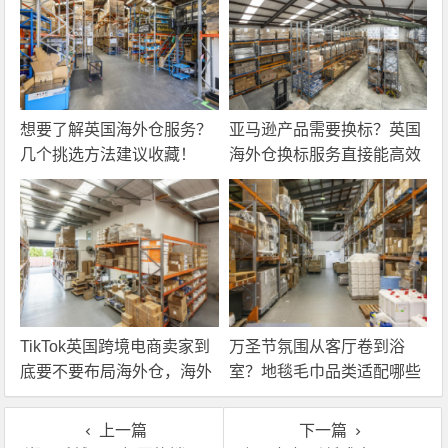
想要了解英国海外仓服务？
亚马逊产品需要换标？英国
几个挑选方法建议收藏！
海外仓换标服务直接能高效
解决！
TikTok英国跨境电商卖家到
万圣节氛围从客厅卷到浴
底要不要布局海外仓，海外
室？地毯毛巾品类适配哪些
仓优势分析！
海外仓服务？
上一篇
下一篇