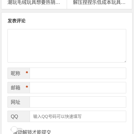
潮玩毛绒玩具想要热销，英国海外仓一件代发真的少不了
解压捏捏乐低成本玩具卖爆跨境平台？他们都用了这个！
文章导航
发表评论
*
昵称
*
邮箱
网址
QQ
滑动解锁才能提交