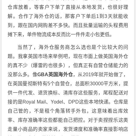
仓库放着，等客户下单了直接从本地发货，也很好理
解。合作了海外仓的话，那客户下单后1到3天就能收
到，跟在国内网购差不多快。而且批量运输的头程费用
摊下来，单件物流成本反而比一件件走小包更低。
当然了，海外仓服务商怎么选也是个比较大的问
题。我拿英国市场来举例吧，现在市面上做英国海外仓
的真不少（爆雷的也很多），但真正有自营仓储能力的
没那么多。像
GBA英国海外仓
，从2019年就开始做了，
在英国曼彻斯特有5个自营仓，总面积30000平方米，提
供一件代发、退货换标、清库存这些服务，尾程配送对
接的是Royal Mail、Yodel、DPD这些本地快递。仓库是
自己管的，不是租个角落转手外包，这意味着出库效
率、库存准确率这些都能自己把控。对于卖捏捏乐这类
走量小商品的卖家来说，发货速度和准确率直接影响店