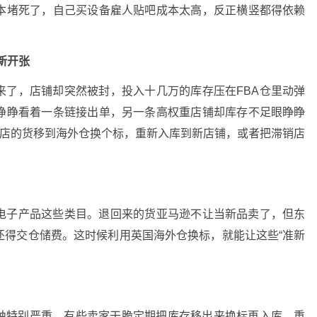
本堵死了，自己买设备雇人贴吧成本太高，反正横竖都得依赖
。
重新开张
来了，店铺却突然被封，投入十几万的库存压在FBA仓里动弹
睁睁看着一条链接出单，另一条高权重店铺却库存不足眼睁睁
死店的货移到海外仓换个标，重新入库到新店铺，或者把滞销店
电子产品这些类目。退回来的货亚马逊不让当新品卖了，但东
还得交仓储费。这时候利用英国海外仓换标，就能让这些“准新
侵蚀特别严重，有些卖家干脆定期把库存移出来换标再入库，重