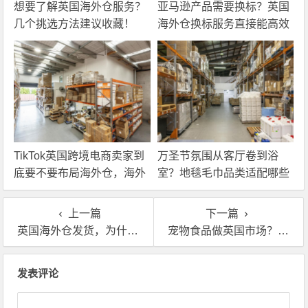
想要了解英国海外仓服务？
亚马逊产品需要换标？英国
几个挑选方法建议收藏！
海外仓换标服务直接能高效
解决！
TikTok英国跨境电商卖家到
万圣节氛围从客厅卷到浴
底要不要布局海外仓，海外
室？地毯毛巾品类适配哪些
仓优势分析！
海外仓服务？
上一篇
下一篇
英国海外仓发货，为什么买家更愿意为“本地标”买单？
宠物食品做英国市场？别让一袋口粮卡在海外仓储物流环节
文章导航
发表评论