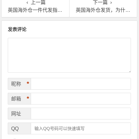
上一篇
下一篇
英国海外仓一件代发指南：家居快消日化品如何玩转本土化派送？
英国海外仓发货，为什么买家更愿意为“本地标”买单？
文章导航
发表评论
*
昵称
*
邮箱
网址
QQ