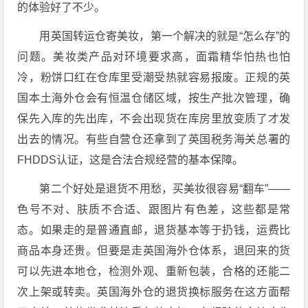
的体验好了不少。
用英国转运仓寄美妆，第一个解决的就是“怎么存”的
问题。美妆类产品对环境要求高，面霜精华怕热也怕
冷，粉饼口红在仓库里受潮受热就容易报废。正规的英
国本土海外仓会有恒温仓储区域，按生产批次管理，确
保先入库的先出库，不会出现货在库房里放变质了才发
出去的情况。有些自营仓还拿到了英国税务海关总署的
FHDDS认证，这是合法合规经营的基本保障。
第二个好处是退货不用愁，买美妆很容易“翻车”——
色号不对、肤质不合适、跟图片有色差，这些都是常
态。如果走的是普通直邮，退货基本等于扔钱，运费比
商品本身还贵。但要是走英国海外仓体系，退回来的货
可以先进本地仓，检测外观、重新包装，合格的还能二
次上架或转卖。英国海外仓的退货换标服务在这方面帮