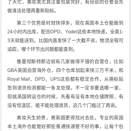
了大忙，美妆类尤其注重包装完好，有经验的仓管会先
做清洁处理再重新贴标。
第三个优势是时效快得多，现在英国本土仓能做到
24小时内出库，配合DPD、Yodel这些本地快递，全英1-
3天就能送到。比国内直发快了一大截不说，物流全程可
追踪，哪个环节出问题都能查到。
像曼彻斯特那边就有几家做得不错的自营仓，比如
GBA英国自营海外仓，四个仓库加起来快三万平米，和
Royal Mail、DPD、UPS这些都有稳定合作，从换标贴
签到退货检测都能一条龙处理。不一定非要选哪一家，
但挑英国转运仓的时候，先看有没有本地仓储牌照、有
没有恒温区、能不能处理退货，这几个门槛过了再说。
美妆天生娇贵，寄英国更得找对去处。专业的英国
本土海外仓能管好那些普通快递管不好的事，让每个包