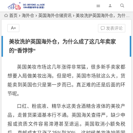
首页
海外仓
英国海外仓储资讯
美妆洗护英国海外仓，为什么成了这几年卖家的”香饽饽”
A+
发表评论
美妆洗护英国海外仓，为什么成了这几年卖家
的”香饽饽”
英国美妆市场这几年涨得非常猛，很多新手卖家都
想要入局做美妆出海。但是吧，英国市场就这么大，货
能卖到英国也只是第一步而已。真正难的还是后面的环
节呢。
口红、粉底液、精华水这类含酒精含液体的美妆产
品，走普货渠道基本行不通。英国海关查得严，缺少申
报或资质文件容易滞港甚至退运。英国取消小额免税
后，直邮成本又涨了25%到30%。这时候美妆洗护英国