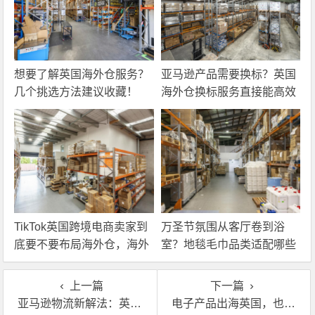
想要了解英国海外仓服务？
亚马逊产品需要换标？英国
几个挑选方法建议收藏！
海外仓换标服务直接能高效
解决！
TikTok英国跨境电商卖家到
万圣节氛围从客厅卷到浴
底要不要布局海外仓，海外
室？地毯毛巾品类适配哪些
仓优势分析！
海外仓服务？
上一篇
下一篇
亚马逊物流新解法：英国海外仓如何承接户外器材的出海需求
电子产品出海英国，也许你没想过海外仓还能这么用