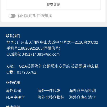
有回复时邮件通知我
联系我们
地 址: 广州市天河区中山大道中77号之一2110房之C02
手机号:18820925205(同微信号)
QQ邮箱: 3451714383@qq.com
友链：
GBA英国海外仓
跨境电商导航
英语网课
换友链
Q我：837935762
业务范围
海外仓储
海外一件代发
海外仓产品检测
FBA中转仓
海外仓移仓换标
海外仓库存清仓