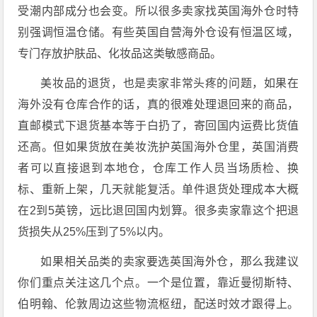
受潮内部成分也会变。所以很多卖家找英国海外仓时特
别强调恒温仓储。有些英国自营海外仓设有恒温区域，
专门存放护肤品、化妆品这类敏感商品。
美妆品的退货，也是卖家非常头疼的问题，如果在
海外没有仓库合作的话，真的很难处理退回来的商品，
直邮模式下退货基本等于白扔了，寄回国内运费比货值
还高。但如果货放在美妆洗护英国海外仓里，英国消费
者可以直接退到本地仓，仓库工作人员当场质检、换
标、重新上架，几天就能复活。单件退货处理成本大概
在2到5英镑，远比退回国内划算。很多卖家靠这个把退
货损失从25%压到了5%以内。
如果相关品类的卖家要选英国海外仓，那么我建议
你们重点关注这几个点。一个是位置，靠近曼彻斯特、
伯明翰、伦敦周边这些物流枢纽，配送时效才跟得上。