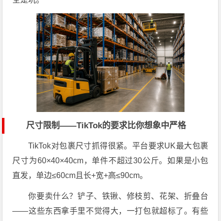
尺寸限制——TikTok的要求比你想象中严格
TikTok对包裹尺寸抓得很紧。平台要求UK最大包裹
尺寸为60×40×40cm，单件不超过30公斤。如果是小包
直发，单边≤60cm且长+宽+高≤90cm。
你要卖什么？铲子、铁锹、修枝剪、花架、折叠台
——这些东西拿手里不觉得大，一打包就超标了。有些