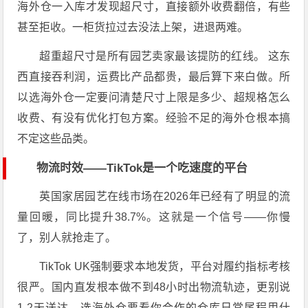
海外仓一入库才发现超尺寸，直接额外收费翻倍，有些
甚至拒收。一柜货拉过去没法上架，进退两难。
超重超尺寸是所有园艺卖家最该提防的红线。 这东
西直接吞利润，运费比产品都贵，最后算下来白做。所
以选海外仓一定要问清楚尺寸上限是多少、超规格怎么
收费、有没有优化打包方案。经验不足的海外仓根本搞
不定这些品类。
物流时效——TikTok是一个吃速度的平台
英国家居园艺在线市场在2026年已经有了明显的流
量回暖，同比提升38.7%。这就是一个信号——你慢
了，别人就抢走了。
TikTok UK强制要求本地发货，平台对履约指标考核
很严。国内直发根本做不到48小时出物流轨迹，更别说
1-2天送达。选海外仓要看你合作的仓库日常尾程用什