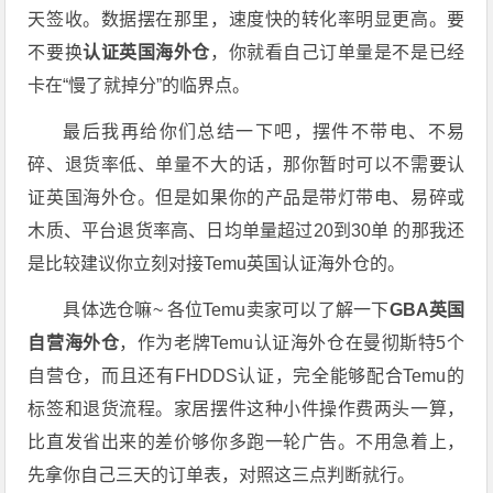
天签收。数据摆在那里，速度快的转化率明显更高。要
不要换
认证英国海外仓
，你就看自己订单量是不是已经
卡在“慢了就掉分”的临界点。
最后我再给你们总结一下吧，摆件不带电、不易
碎、退货率低、单量不大的话，那你暂时可以不需要认
证英国海外仓。但是如果你的产品是带灯带电、易碎或
木质、平台退货率高、日均单量超过20到30单 的那我还
是比较建议你立刻对接Temu英国认证海外仓的。
具体选仓嘛~ 各位Temu卖家可以了解一下
GBA英国
自营海外仓
，作为老牌Temu认证海外仓在曼彻斯特5个
自营仓，而且还有FHDDS认证，完全能够配合Temu的
标签和退货流程。家居摆件这种小件操作费两头一算，
比直发省出来的差价够你多跑一轮广告。不用急着上，
先拿你自己三天的订单表，对照这三点判断就行。