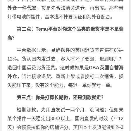
外仓一件代发
，货是先合法清关进仓，再出库。那些带
灯带电池的摆件，基本逃不掉要认证和海外仓配合。
第二点：Temu平台对你这个品类的退货率是不是偏
高？
平台数据显示，易碎摆件的英国退货率普遍在8%–
12%。货从国内发过去，客人摔坏了要退，退到哪儿？
退回中国运费比货还贵。这时候如果是
GBA英国自营海
外仓
，当地接收退货、重新上架或者换标二次销售，损
失能压下来。没有这个能力，每退一单你就亏一单。
第三点：你是打算长期做，还是测款就走？
短期测款，先用直发试一两个月，没问题；但如果
某个摆件一天稳定出30单以上，国内直发的时效（7–12
天）会慢慢拉低你的店铺评分。英国本土发货能做到2–3