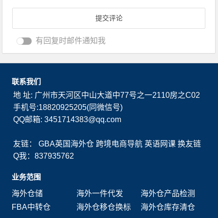
有回复时邮件通知我
联系我们
地 址: 广州市天河区中山大道中77号之一2110房之C02
手机号:18820925205(同微信号)
QQ邮箱: 3451714383@qq.com
友链：
GBA英国海外仓
跨境电商导航
英语网课
换友链
Q我：837935762
业务范围
海外仓储
海外一件代发
海外仓产品检测
FBA中转仓
海外仓移仓换标
海外仓库存清仓