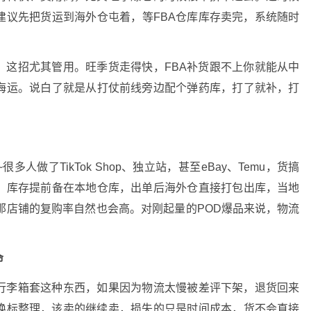
建议先把货运到海外仓屯着，等FBA仓库库存卖完，系统随时
，这招尤其管用。旺季货走得快，FBA补货跟不上你就能从中
海运。说白了就是从打仗前线旁边配个弹药库，打了就补，打
人做了TikTok Shop、独立站，甚至eBay、Temu，货搞
，库存提前备在本地仓库，出单后海外仓直接打包出库，当地
那店铺的复购率自然也会高。对刚起量的POD爆品来说，物流
命
行李箱套这种东西，如果因为物流太慢被差评下架，退货回来
新换标整理，该卖的继续卖，损失的只是时间成本，货不会直接