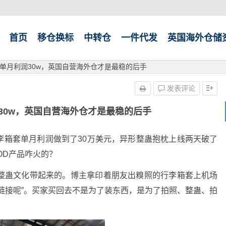
首页
移仓换标
中转仓
一件代发
英国海外仓储
单月利润30w，英国自营海外仓才是最稳的后手
发表评论
30w，英国自营海外仓才是最稳的后手
李箱套单月利润做到了30万美元，异形整蛊抱枕上线两天破了
OD产品咋火的？
死”+整蛊文化带起来的。博主拿印着朋友出糗照的行李箱套上机场
链接呢”。
买家买回去不是为了装东西，是为了拍照、整蛊、拍