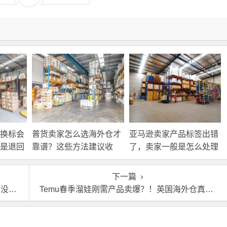
换标会
普货卖家怎么选海外仓才
亚马逊卖家产品标签出错
是退回
靠谱？这些方法建议收
了，卖家一般是怎么处理
接处
藏！
的？
下一篇
行？
Temu春季溜娃刚需产品卖爆？！英国海外仓真的不能少