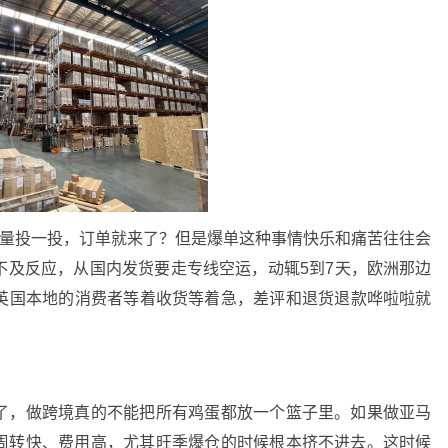
流量投一投，订单就来了？但是爆单这种事情快乐和痛苦往往会
不及反应，从国内发货要走专线空运，动辄5到7天，欧洲那边
英国本地的消费者等着收货等着急，差评和退货退款哗啦啦就
？
了，做跨境真的不能把所有鸡蛋都放一个篮子里。如果做亚马
A周转快、费用高，尤其旺季爆仓的时候根本挤不进去。这时候