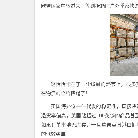
欧盟国家中转过来，等到拆箱时户外季都快
这恰恰卡在了一个尴尬的环节上，很多
在物流端全给糟蹋了！
英国海外仓一件代发
的稳定性，直接决定
退货率偏高，英国站超过100英镑的商品
如果订单本地无库存，一旦遭遇英国港口拥堵、
的低效买单
。