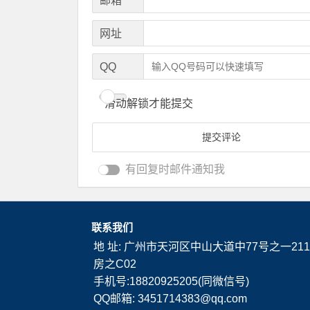
*
邮箱
网址
QQ
滑动解锁才能提交
有回复时邮件通知我
联系我们
地 址: 广州市天河区中山大道中77号之一211
房之C02
手机号:18820925205(同微信号)
QQ邮箱: 3451714383@qq.com