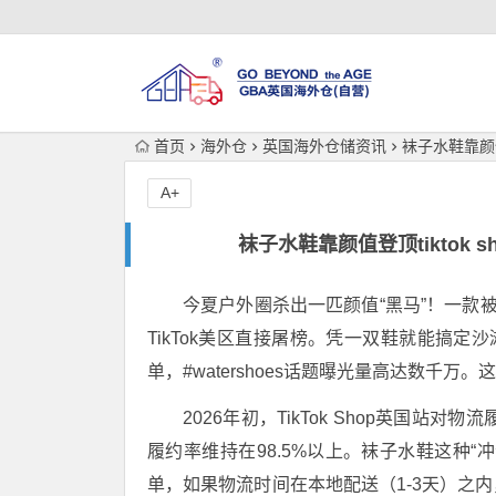
首页
海外仓
英国海外仓储资讯
袜子水鞋靠颜值
A+
袜子水鞋靠颜值登顶tiktok
今夏户外圈杀出一匹颜值“黑马”！
一款被
TikTok美区直接屠榜。凭一双鞋就能搞定
单，#watershoes话题曝光量高达数千万
。
这
2026年初，TikTok Shop英国站
履约率维持在98.5%以上
。袜子水鞋这种“
单，如果物流时间在本地配送（1-3天）之