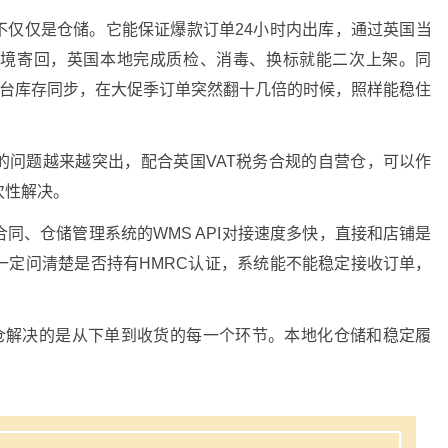
不仅仅是仓储。它能保证爆款订单
24小时内出库
，通过
英国当
跨境寄回，英国本地完成质检、消毒、换标就能
二次上架
。同
台，多平台库存同步，在大促季订单突然翻十几倍的时候，照样能稳住
容的问题越来越突出，配合
英国VAT税务合规
的自营仓，可以作
次性解决
。
合同、仓储管理系统的
WMS API对接
速度多快，直接和店铺是
一定问清楚是否持有
HMRC认证
，系统能不能稳定接收订单，
仓
解决的是从下单到收货的每一个环节。本地化仓储和稳定履