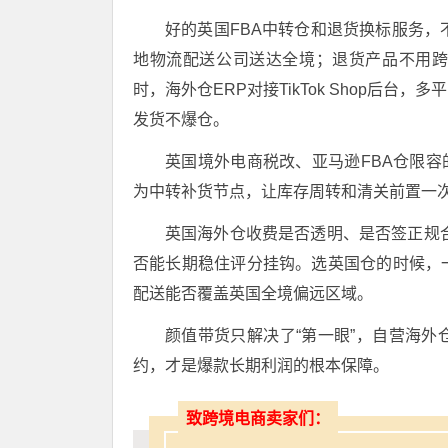
好的
英国FBA中转仓
和
退货换标
服务，
地物流配送公司
送达全境
；退货产品不用
时，
海外仓ERP对接
TikTok Shop后
发货不爆仓
。
英国境外电商税改、亚马逊FBA仓限
为中转补货节点，让库存周转和清关前置一
英国海外仓收费
是否透明、是否签正规
否能长期稳住评分挂钩。选英国仓的时候，
配送能否覆盖英国全境偏远区域
。
颜值带货只解决了“第一眼”，
自营海外
约，才是爆款长期利润的根本保障。
致跨境电商卖家们：