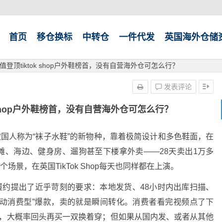
首页
移仓换标
中转仓
一件代发
英国海外仓储
登顶tiktok shop户外鞋榜首，没有自营海外仓可怎么行？
发表评论
 shop户外鞋榜首，没有自营海外仓可怎么行？
国人称为“袜子水鞋”的新物种，靠着极简设计和多色鞋面，在
沙滩、海边、健身房、遛狗甚至下楼拿外卖——28天卖出1万多
个场景，在英国TikTok Shop每天也同样都在上演。
对物流履约提出了近乎苛刻的要求：
本地发货
、
48小时内出库扫描
、
冲动消费型”爆款，卖的就是瞬间转化。消费者看完视频点了下
内，大概率回头再买一双换着穿；但如果从国内发、或者从其他