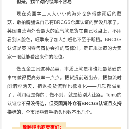
但是，找个对的仓库不容易
现在英国本土大大小小的海外仓多得像雨后的蘑
菇，敢拍胸脯说自己有BRCGS仓库认证的就没几家了。
英国自营海外仓最大的底气就是货在自己地盘上，不用
看别人脸色，旺季来了加人加班也不至于断档。BRCGS
认证是英国零售商协会推的高标准，走正规渠道的大卖
家一眼就能看出来你的段位
。
做五金工具这种品类，本质上就是拼谁把最基础的
事情做得更高效率一点点。把货提前送出去，把物流时
间缩短两天，把退换货流程也标准化——几项都做到
了，利润就是你的；做不到，就是给别人让路。Temu的
认证仓不是没得选，但
英国海外仓有BRCGS认证且支持
换标的
，全市场掰着手指头也数不出几个。
致跨境电商卖家们：