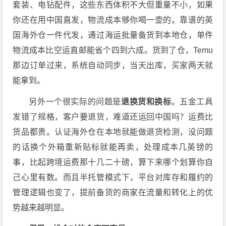
套装、电钻配件，这些东西体积不大但重量不小，如果
你还在用中国直发，物流成本够你喝一壶的。靠谱的英
国海外仓一件代发，通过海运批量备货到本地仓，单件
物流成本比空运直邮能省个四到六成
。货到了仓，Temu
那边订单过来，系统自动同步，当天出库，买家两天就
能拿到。
另外一个很实际的问题是
退换货和换标
。五金工具
发错了规格，客户要退货，难道还运回中国吗？运费比
货品都贵。认证海外仓在本地就能做退货检测，没问题
的话换个外箱重新贴标就能再卖，处理成本几英镑的
事，比起跨境运费那十几二十磅，算下来哪个划算你自
己心里有数
。而且半托管模式下，平台对库存和履约的
管理逻辑也变了，提前备货的商家在流量和转化上的优
势越来越明显
。