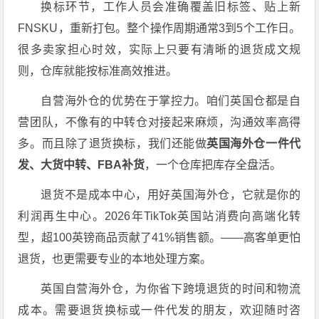
换标环节，工作人员会准确覆盖旧标签、贴上新
FNSKU，重新打包
。整个操作周期通常3到5个工作日
。
很多卖家担心时效，实际上只要有清晰的退货成文规
则，仓库就能按标准高效推进
。
自营海外仓的优势在于掌控力。咱们英国仓都是自
营团队，不像有的中转仓对接起来麻烦，沟通效率高得
多。而且除了退货换标，我们还能做
英国海外仓一件代
发、大货中转、FBA补货
，一个仓库把库存全盘活。
退货不是成本中心，用好英国海外仓，它就是你的
利润再生中心
。2026年TikTok英国站消费向高端化转
型，超100英镑商品贡献了41%销售额
。——高客单更怕
退货，也更需要专业的本地处理方案。
英国自营海外仓，为你省下跨境退货的时间和物流
成本
。需要退货换标或一件代发的朋友，欢迎随时咨