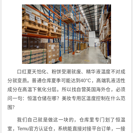
口红夏天怕化、粉饼受潮就废、精华液温度不对成
分就变质。普通仓库夏季可能达到40°C，高端乳液活性
成分在高温下氧化分层
。所以找
自营英国海外仓
，必须
问一句：
恒温仓储
在哪？
美妆专用区
温度控制在什么范
围？
我们自己就是做这一块的，仓库里专门划了恒温
室，
Temu官方认证仓
，系统能直接对接平台订单，一接