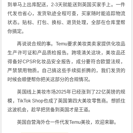
到单马上出库配送，
2-3天
就能送到英国买家手上
。
一件
代发
也省心，发货轨迹全程可查，买家随时能追踪物流
状态。贴标、打包、换标、退货处理，全部在仓库里帮
你搞定。
再说说合规的事。Temu要求美妆类卖家提供化妆品
生产许可证和产品质检报告
。跨境清关这块，美妆品还
得备好
CPSR化妆品安全报告
，成分要符合欧盟法规，
严禁禁用物质
。自己搞这些手续挺折腾的，我们发货的
时候会顺便帮你把关这部分的合规情况。
英国线上美妆市场2025年已经涨到了
22亿英镑
的规
模，TikTok Shop也成了英国第四大美妆零售商
。想抓住
这波机会，趁早把货备到英国才是王道。
英国自营海外仓一件代发Temu美妆，欢迎来聊。