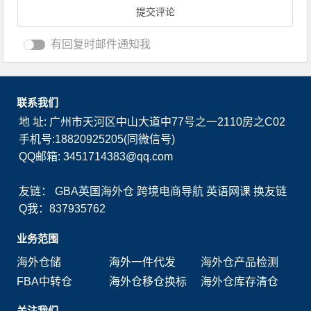
有回复时邮件通知我
联系我们
地 址: 广州市天河区中山大道中77号之一2110房之C02
手机号:18820925205(同微信号)
QQ邮箱: 3451714383@qq.com
友链：
GBA英国海外仓
跨境电商导航
英语网课
换友链
Q我：837935762
业务范围
海外仓储
海外一件代发
海外仓产品检测
FBA中转仓
海外仓移仓换标
海外仓库存清仓
关注我们