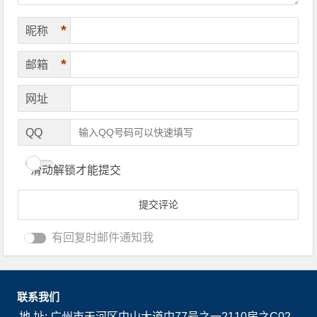
*
昵称
*
邮箱
网址
QQ
滑动解锁才能提交
有回复时邮件通知我
联系我们
地 址: 广州市天河区中山大道中77号之一2110房之C02