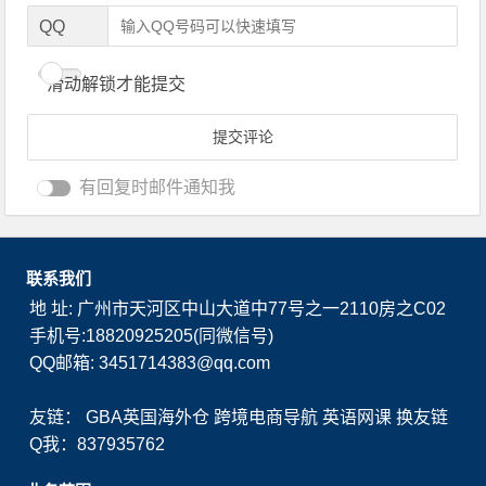
QQ
滑动解锁才能提交
有回复时邮件通知我
联系我们
地 址: 广州市天河区中山大道中77号之一2110房之C02
手机号:18820925205(同微信号)
QQ邮箱: 3451714383@qq.com
友链：
GBA英国海外仓
跨境电商导航
英语网课
换友链
Q我：837935762