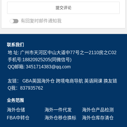
有回复时邮件通知我
联系我们
地 址: 广州市天河区中山大道中77号之一2110房之C02
手机号:18820925205(同微信号)
QQ邮箱: 3451714383@qq.com
友链：
GBA英国海外仓
跨境电商导航
英语网课
换友链
Q我：837935762
业务范围
海外仓储
海外一件代发
海外仓产品检测
FBA中转仓
海外仓移仓换标
海外仓库存清仓