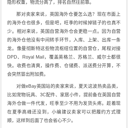
隐形权重，物流分高了，排名自然往前靠。
那对卖家来说，英国海外仓要怎么选？现在市面上
的海外仓也很多，但是吧，旺季的时候掉链子的也真不
少。相对来说，
英国自营海外仓
会
更稳一点。因为自营
的海外仓他没有中间转手环节，入库、上架、出库一条
龙。像曼彻斯特这些物流枢纽位置的自营仓，尾程对接
DPD、Royal Mail，覆盖英格兰、苏格兰、威尔士都很
快。收费也清爽，操作费、仓储费、派送费分开算，不
会突然冒出附加费。
对做eBay英国站的卖家来说，夏天这波热卖品类，
比如宠物玩具、3C配件、家居小件，提前备在英国自营
海外仓做一件代发，旺季至少不用为发货头疼。趁着现
在夏季高峰还没到，小编建议卖家可以把履约方式理
顺，这样到后面了也会省心不少。