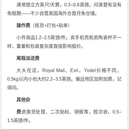
通常按立方英尺/天算，0.3–0.8英镑。问清楚有没有
免租期——不少自营英国海外仓首月免仓储。
操作费
（拣货+打包+贴单）
小件商品1.2–2.5英镑/件。卖手机壳和卖陶瓷杯不一
样，重量和包装复杂度直接影响报价。
尾程派送费
大头在这。Royal Mail、Evri、Yodel价格不同，
0.5kg以内小包大约2.2–3.5英镑。偏远地区加附加费，记
得问。
其他杂
费
退换货处理、二次贴标、销毁等，按次收，0.5–
1.5英镑/件。