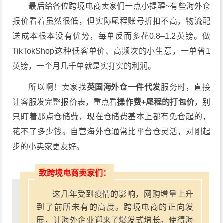
最后给各位跨境电商卖家们一点小提醒~
有些海外仓
报价看着虽然很低，但实际尾程账号折扣不高，物流配
送成本根本没有优势，每单反而多花0.8–1.2英镑。做
TikTokShop这种低客单价、高频次的小生意，一单省1
英镑，一个月几千单就是实打实的利润。
所以啊！卖家找
英国海外仓一件代发
服务时，直接
让客服发完整报价表，重点看
操作费+尾程的打包价
，别
只盯着那点仓储费，现在仓储费基本上都有免仓起的，
花不了多少钱。自营海外仓通常比平台仓灵活，对刚起
步的小卖家更友好。
致跨境电商卖家们：
这几年受到疫情的影响，网购增量上升
到了前所未有的高度。跨境电商的正向发
展，让海外企业迎来了爆发式增长。使得海