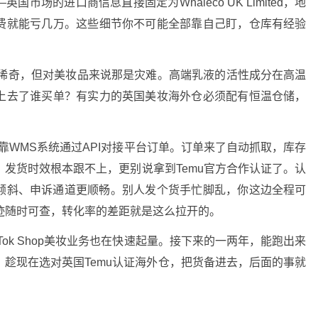
场的进口商信息直接固定为Whaleco UK Limited，地
费就能亏几万。这些细节你不可能全部靠自己盯，仓库有经验
不稀奇，但对美妆品来说那是灾难。高端乳液的活性成分在高温
上去了谁买单？有实力的英国美妆海外仓必须配有恒温仓储，
靠WMS系统通过API对接平台订单。订单来了自动抓取，库存
发货时效根本跟不上，更别说拿到Temu官方合作认证了。认
倾斜、申诉通道更顺畅
。别人发个货手忙脚乱，你这边全程可
迹随时可查，转化率的差距就是这么拉开的
。
ok Shop美妆业务也在快速起量
。接下来的一两年，能跑出来
趁现在选对英国Temu认证海外仓，把货备进去，后面的事就