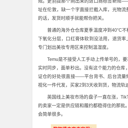
规
。更别提那个刚出来的进口商标签新规——英国市
址在伦敦，缺一个字直接拦截入库，光物流
的话，发货时顺手就能帮你把关。
普通的海外仓仓库夏季温度冲到40°C
下氧化分层，口红膏体软到没法用，退货率
专门划出美妆专用区来控制温湿度
。
Temu是不接受人工手动上传单号的，要
实时同步，面单秒出
。没有这个能力的仓库，
证仓的好处很直接——平台背书、后台流量
视化一件代发，买家2到3天收到货，物流轨
英国线上美妆市场的盘子一直在涨，TikT
的卖家一定是供应链和履约都稳得住的那批。
会简单很多。