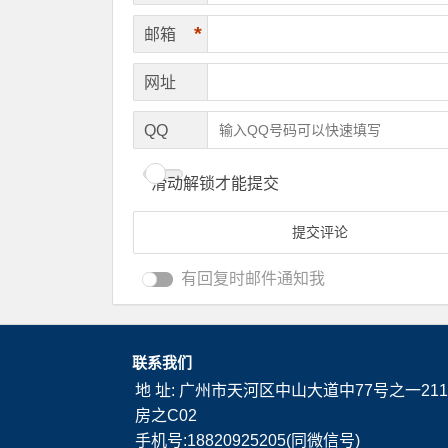
*
邮箱
网址
QQ
滑动解锁才能提交
有回复时邮件通知我
联系我们
地 址: 广州市天河区中山大道中77号之一211
房之C02
手机号:18820925205(同微信号)