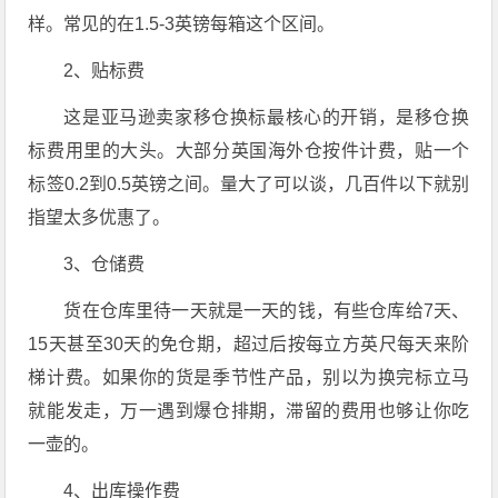
样。常见的在1.5-3英镑每箱这个区间。
2、贴标费
这是亚马逊卖家移仓换标最核心的开销，是
移仓换
标费用
里的大头。大部分英国海外仓按件计费，贴一个
标签0.2到0.5英镑之间。量大了可以谈，几百件以下就别
指望太多优惠了。
3、仓储费
货在仓库里待一天就是一天的钱，有些仓库给7天、
15天甚至30天的免仓期，超过后按每立方英尺每天来阶
梯计费。如果你的货是季节性产品，别以为换完标立马
就能发走，万一遇到爆仓排期，滞留的费用也够让你吃
一壶的。
4、出库操作费