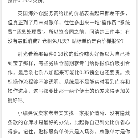
按件0.1-0.3英镑。
英国海外仓服务商
给出的价格表看起来都差不多，
但真正到了月末对账单，往往多出来一堆“操作费”“系统
费”“紧急处理费”。所以签合同之前，问清楚三件事：有
没有最低消费？仓租免几天？贴标单价是否阶梯报价？
别光看着那每件0.18镑的低价噱头好像以为自己捡
到宝了那样，有些劣质仓前期就专门给你报低价吸引合
作，最后杂七杂八加起来可能比0.35镑全包还要贵。
换
标操作流程够不够
透明、系统是不是能实时看到库存和
操作进度，这写都要比那一两个便士的价差来得更加关
键好吧。
小编建议卖家老老实实找一家报价清晰、没有隐藏
条款的仓库才是最好的办法，比起你自己到处比价省心
得多。记住，
贴标服务单价
只是入场券，总账单才是你