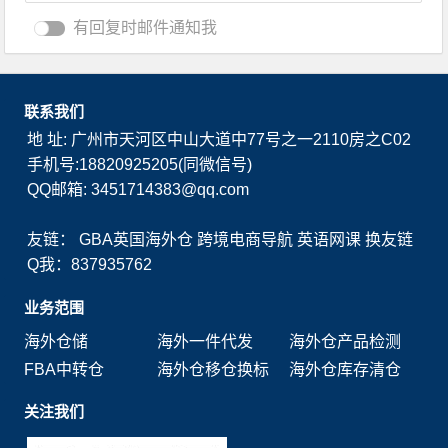
有回复时邮件通知我
联系我们
地 址: 广州市天河区中山大道中77号之一2110房之C02
手机号:18820925205(同微信号)
QQ邮箱: 3451714383@qq.com
友链：
GBA英国海外仓
跨境电商导航
英语网课
换友链
Q我：837935762
业务范围
海外仓储
海外一件代发
海外仓产品检测
FBA中转仓
海外仓移仓换标
海外仓库存清仓
关注我们