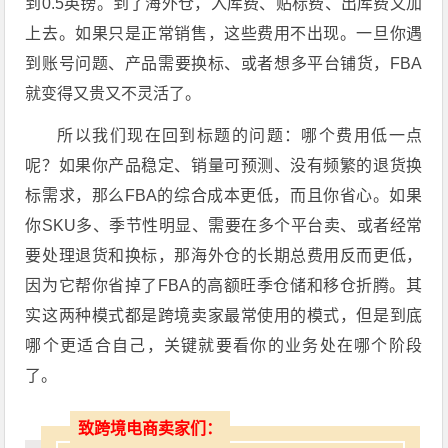
到0.5英镑。到了海外仓，入库费、贴标费、出库费又加
上去。如果只是正常销售，这些费用不出现。一旦你遇
到账号问题、产品需要换标、或者想多平台铺货，FBA
就变得又贵又不灵活了。
所以我们现在回到标题的问题：哪个费用低一点
呢？
如果你产品稳定、销量可预测、没有频繁的退货换
标需求，那么FBA的综合成本更低，而且你省心。如果
你SKU多、季节性明显、需要在多个平台卖、或者经常
要处理退货和换标，那海外仓的长期总费用反而更低，
因为它帮你省掉了FBA的高额旺季仓储和移仓折腾。其
实这两种模式都是跨境卖家最常使用的模式，但是到底
哪个更适合自己，
关键就要看你的业务处在哪个阶段
了。
致跨境电商卖家们：