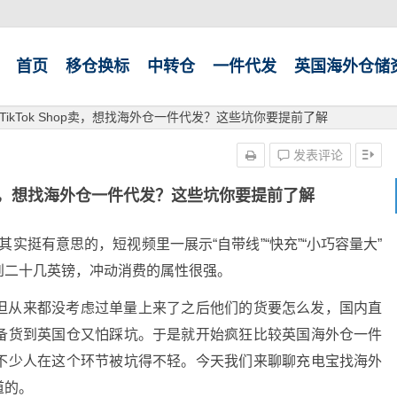
首页
移仓换标
中转仓
一件代发
英国海外仓储
ikTok Shop卖，想找海外仓一件代发？这些坑你要提前了解
发表评论
op卖，想找海外仓一件代发？这些坑你要提前了解
国站其实挺有意思的，短视频里一展示“自带线”“快充”“小巧容量大”
到二十几英镑，冲动消费的属性很强。
但从来都没考虑过单量上来了之后他们的货要怎么发，国内直
备货到英国仓又怕踩坑。于是就开始疯狂比较英国海外仓一件
不少人在这个环节被坑得不轻。
今天我们来聊聊充电宝找海外
道的。