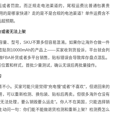
运或者罚款。而正规走电池渠道的，尾程运费比普通包裹贵
尾程用的是哪家快递？走的是不是合规的电池渠道？单件运费含不
远超预期。
仓或者无法上架
容量、型号，SKU不算多但容易混淆。如果你让海外仓做一件
标签贴到10000mAh的产品上——买家收到货投诉，平台就会判
做FBA补货或者多平台销售，贴标错误会导致库存盘点混乱。
签位置和样式，首批少量测试，确认无误后再批量操作。
的
不小。买家可能只是觉得“充电慢”或者“不喜欢”，但退回来的
用，可以重新检测、换包装、贴标后再卖。但很多海外仓没有
“无法处理，要么销毁要么运走”。你人不在英国，只能选择销
主动问一句：你们能不能做退货检测和重新上架？检测费怎么