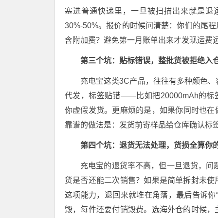
塞进普通快递里，一旦被扫描出来就是退
30%-50%。报价的时候问清楚：你们的
含附加费？避免第一月账单出来才发现运费
第三个坑：贴标错误，整批货被拒绝入
充电宝这类3C产品，往往有多种颜色、
代发，标签贴错——比如把20000mAh的
你虚假发货。更麻烦的是，如果你同时也在
靠谱的做法是：发货前寄样品给仓库确认标
第四个坑：退货无法处理，货损全算你
充电宝的退货率不高，但一旦退货，问题
货是否还能二次销售？如果是简单拆封未使
这项能力，退回来就堆在角落，最后告诉你
毁，每件还要付销毁费。选海外仓的时候，