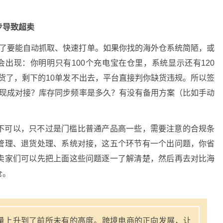
步导致超卖
，订单来了要能自动抓取、快速打单。如果你找的海外仓系统简陋，或
会出现：你明明只有100个充电宝在仓里，系统显示还有120
没货了，剩下的10单发不出去，平台直接判你缺货违规。所以签
p有没有现成对接？库存同步频率是多久？有没有备用方案（比如手动
不可以，只不过是门槛比普通产品高一些，需要注意的合规条
管理、退货处理、系统对接，这五个环节有一个出问题，你省
卖家们可以先把上面这些问题逐一了解清楚，然后再去对比海
仓。
量上升到了前所未有的高度。跨境电商的正向发展，让