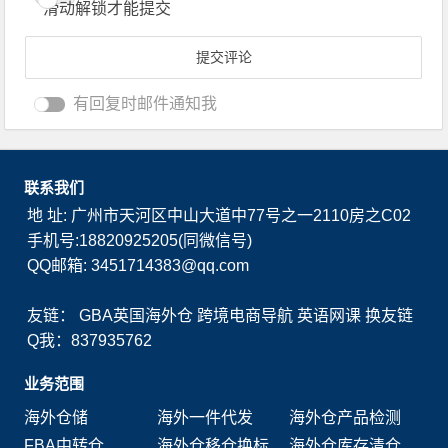
滑动解锁才能提交
有回复时邮件通知我
联系我们
地 址: 广州市天河区中山大道中77号之一2110房之C02
手机号:18820925205(同微信号)
QQ邮箱: 3451714383@qq.com
友链：
GBA英国海外仓
跨境电商导航
英语网课
换友链
Q我：837935762
业务范围
海外仓储
海外一件代发
海外仓产品检测
FBA中转仓
海外仓移仓换标
海外仓库存清仓