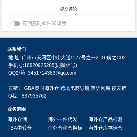
有回复时邮件通知我
联系我们
地 址: 广州市天河区中山大道中77号之一2110房之C02
手机号:18820925205(同微信号)
QQ邮箱: 3451714383@qq.com
友链：
GBA英国海外仓
跨境电商导航
英语网课
换友链
Q我：837935762
业务范围
海外仓储
海外一件代发
海外仓产品检测
FBA中转仓
海外仓移仓换标
海外仓库存清仓